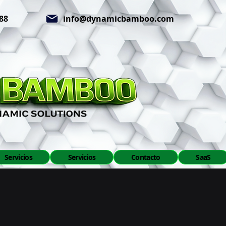
188
info@dynamicbamboo.com
Servicios
Servicios
Contacto
SaaS