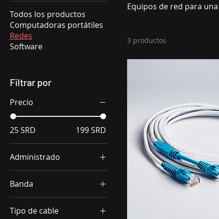
Equipos de red para una 
Todos los productos
Computadoras portátiles
Redes
3 productos
Software
Filtrar por
Precio
25 SRD
199 SRD
Administrado
No
Banda
Sí
Doble banda
Tipo de cable
Tri banda